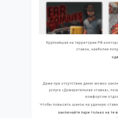
Крупнейшая на территории РФ контор
ставок, наиболее поп
оди
Даже при отсутствии денег можно закл
услуга «Доверительная ставка», поз
комфортом отдох
Чтобы повысить шансы на удачную ставк
заключайте пари только на те 