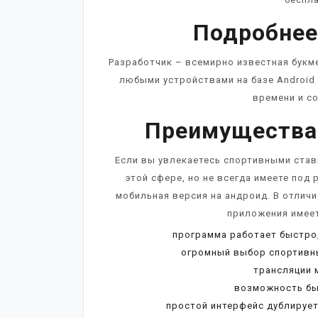
Подробнее
Разработчик – всемирно известная букм
любыми устройствами на базе Android 
времени и с
Преимущества
Если вы увлекаетесь спортивными ставк
этой сфере, но не всегда имеете под
мобильная версия на андроид. В отлич
приложения имее
программа работает быстро
огромный выбор спортивны
трансляции 
возможность бы
простой интерфейс дублирует