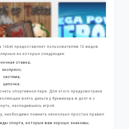
а 1xbet предоставляет пользователям 12 видов
улярные из которых следующие:
ночная ставка;
экспресс;
система;
цепочка.
ючить спортивное пари. Для этого предусмотрена
воляющая взять деньги у букмекера в долг и с
нуть, насладившись игрой.
у, необходимо помнить несколько простых правил:
виды спорта, которые вам хорошо знакомы;