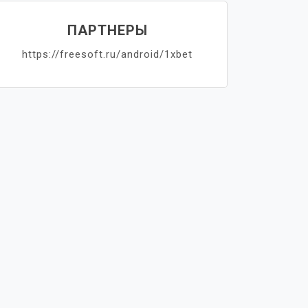
ПАРТНЕРЫ
https://freesoft.ru/android/1xbet